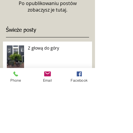
Po opublikowaniu postów
zobaczysz je tutaj.
Świeże posty
Z głową do góry
Phone
Email
Facebook
"Rozbielona" Polska
Drzwi, które zapraszają