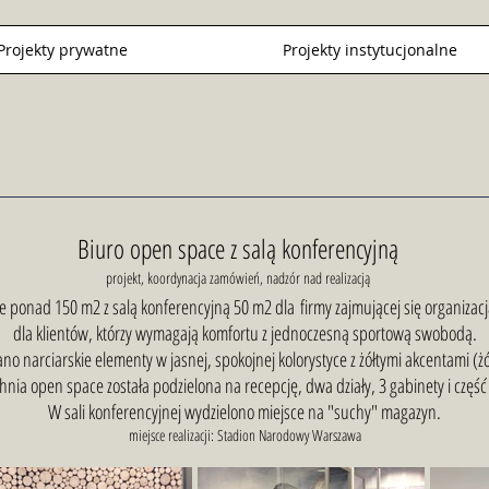
Projekty prywatne
Projekty instytucjonalne
Biuro open space z salą konferencyjną
projekt, koordynacja zamówień, nadzór nad realizacją
ce ponad 150 m2 z salą konferencyjną 50 m2 dla
firmy zajmującej się organizac
dla klientów, którzy wymagają komfortu z jednoczesną sportową swobodą.
o narciarskie elementy w jasnej, spokojnej kolorystyce z żółtymi akcentami (żół
hnia open space została podzielona na recepcję, dwa działy, 3 gabinety i część 
W sali konferencyjnej wydzielono miejsce na "suchy" magazyn.
miejsce realizacji: Stadion Narodowy Warszawa