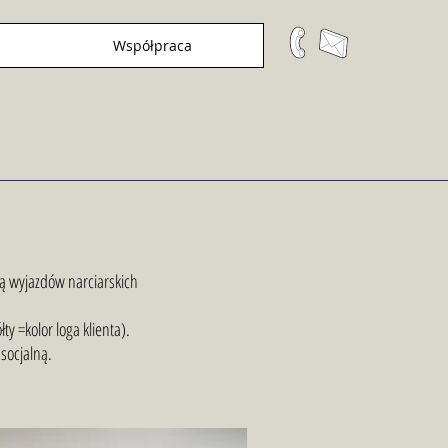
Współpraca
ją wyjazdów narciarskich
ty =kolor loga klienta).
socjalną.